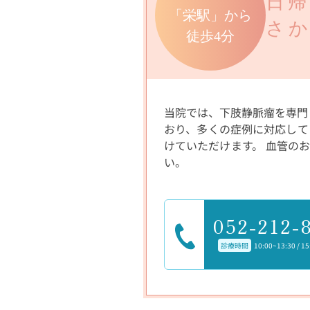
日
「栄駅」から
さ
徒歩4分
当院では、下肢静脈瘤を専門
おり、多くの症例に対応して
けていただけます。 血管の
い。
052-212-
診療時間
10:00~13:30 / 1