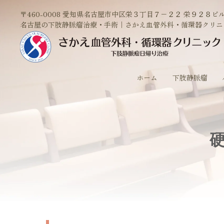
〒460-0008 愛知県名古屋市中区栄３丁目７−２２ 栄９２８ビル
名古屋の下肢静脈瘤治療・手術｜さかえ血管外科・循環器クリニ
ホーム
下肢静脈瘤