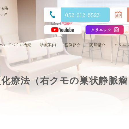
 6階
052-212-8523
ック
ハンドベイン治療
診療案内
症例紹介
院長紹介
クリニ
硬化療法（右クモの巣状静脈瘤