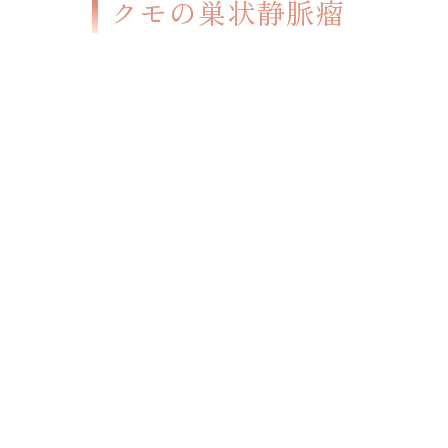
クモの巣状静脈瘤