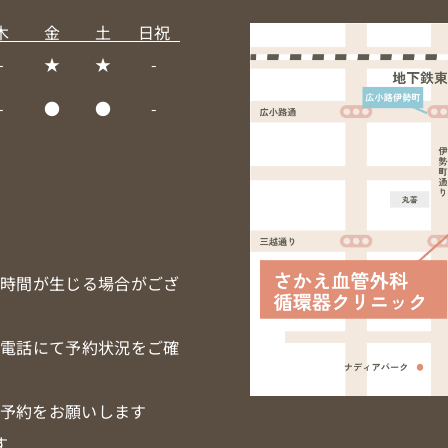
木
金
土
日祝
-
★
★
-
-
●
●
-
ち時間が生じる場合がござ
お電話にて予約状況をご確
予約をお願いします
す