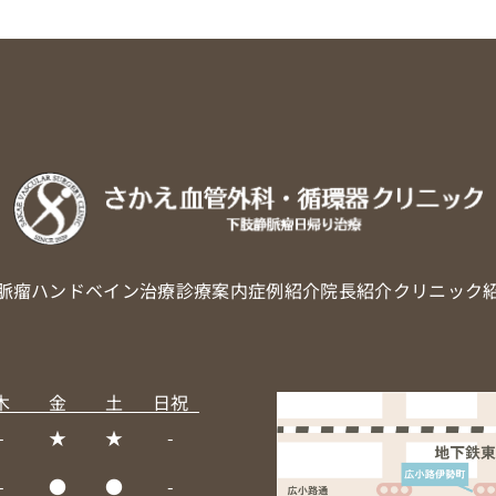
脈瘤
ハンドベイン治療
診療案内
症例紹介
院長紹介
クリニック
木
金
土
日祝
-
★
★
-
-
●
●
-