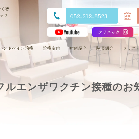
 6階
052-212-8523
ック
ハンドベイン治療
診療案内
症例紹介
院長紹介
クリニ
フルエンザワクチン接種のお