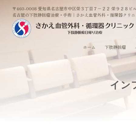
〒460-0008 愛知県名古屋市中区栄３丁目７−２２ 栄９２８ビル
名古屋の下肢静脈瘤治療・手術｜さかえ血管外科・循環器クリニ
ホーム
下肢静脈瘤
イン