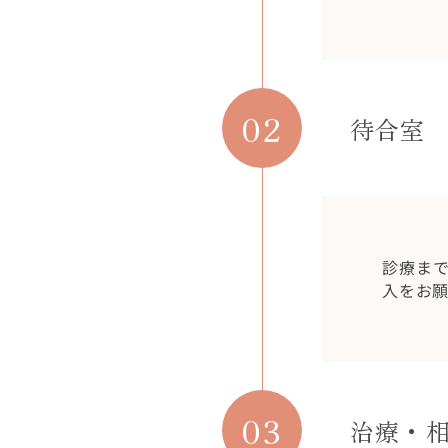
02
待合室
診療ま
入をお
03
治療・