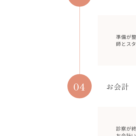
準備が
師とス
04
お会計
診察が
お会計