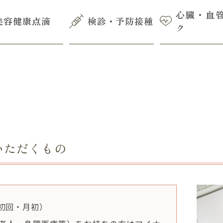
心臓・血
美容健康点滴
検診・予防接種
ク
いただくもの
初回・月初）