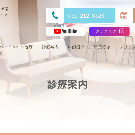
 6階
052-212-8523
ック
ハンドベイン治療
診療案内
症例紹介
院長紹介
クリニ
診療案内