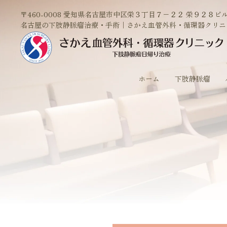
〒460-0008 愛知県名古屋市中区栄３丁目７−２２ 栄９２８ビル
名古屋の下肢静脈瘤治療・手術｜さかえ血管外科・循環器クリニ
ホーム
下肢静脈瘤