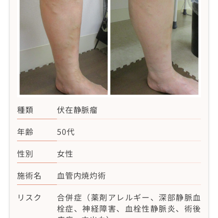
種類
伏在静脈瘤
年齢
50代
性別
女性
施術名
血管内焼灼術
リスク
合併症（薬剤アレルギー、深部静脈血
栓症、神経障害、血栓性静脈炎、術後