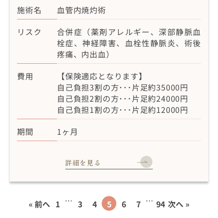
施術名
血管内焼灼術
リスク
合併症（薬剤アレルギー、深部静脈血
栓症、神経障害、血栓性静脈炎、術後
疼痛、内出血）
費用
【保険適応となります】
自己負担3割の方･･･片足約35000円
自己負担2割の方･･･片足約24000円
自己負担1割の方･･･片足約12000円
期間
1ヶ月
詳細を見る
…
…
« 前へ
1
3
4
5
6
7
94
次へ »