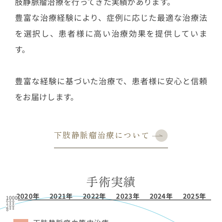
肢静脈瘤治療を行ってきた実績があります。
豊富な治療経験により、症例に応じた最適な治療法
を選択し、患者様に高い治療効果を提供していま
す。
豊富な経験に基づいた治療で、患者様に安心と信頼
をお届けします。
下肢静脈瘤治療について
手術実績
2020年
2021年
2022年
2023年
2024年
2025年
1000
900
800
700
Year
600
500
400
300
200
100
0
Surgery1
Surgery2