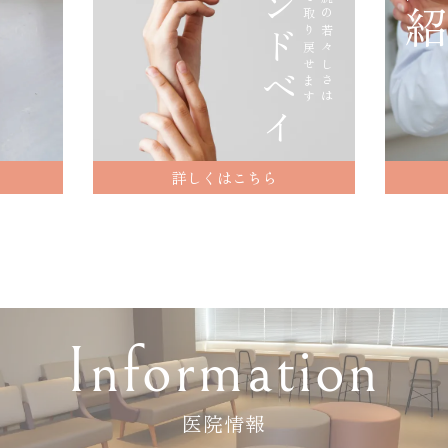
ハ
ン
ド
ベ
イ
ン
治療で取り戻せます
手や腕の若々しさは
詳しくはこちら
Information
医院情報