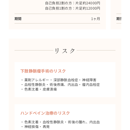
自己負担2割の方：片足約24000円
自己負担1割の方：片足約12000円
期間
1ヶ月
期間
リスク
下肢静脈瘤手術のリスク
薬剤アレルギー
深部静脈血栓症
神経障害
血栓性静脈炎
術後疼痛、内出血
瘤内血栓症
色素沈着
皮膚潰瘍
ハンドベイン治療のリスク
色素沈着
血栓性静脈炎
術後の腫れ、内出血
神経損傷
再発