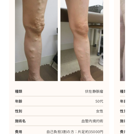
種類
伏在静脈瘤
種類
年齢
50代
年齢
性別
女性
性別
施術名
血管内焼灼術
施術名
費用
自己負担3割の方：片足約35000円
費用