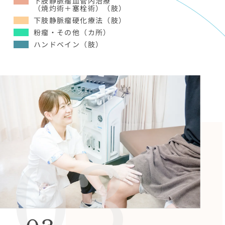
下肢静脈瘤血管内治療
Surgery3
（焼灼術＋塞栓術）（肢）
Surgery4
下肢静脈瘤硬化療法（肢）
粉瘤・その他（カ所）
ハンドベイン（肢）