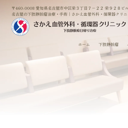
〒460-0008 愛知県名古屋市中区栄３丁目７−２２ 栄９２８ビル
名古屋の下肢静脈瘤治療・手術｜さかえ血管外科・循環器クリニ
ホーム
下肢静脈瘤