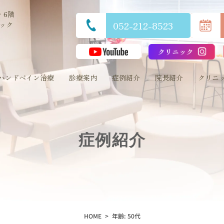
 6階
052-212-8523
ック
ハンドベイン治療
診療案内
症例紹介
院長紹介
クリニ
症例紹介
HOME
年齢:
50代