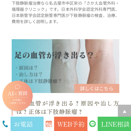
下肢静脈瘤治療なら名古屋市中区栄の「さかえ血管外科・
循環器クリニック」です。日本外科学会認定外科専門医、
日本脈管学会認定脈管専門医が下肢静脈瘤の検査、治療、
費用を詳しく説明します。
足の血管が浮き出る？原因や治し方
は？正体は下肢静脈瘤？
お電話
WEB予約
LINE相談
「足の血管が浮き出る」「足の血管がボコボコしている」
などの見た目の症状は、ひょっとすると下肢静脈瘤という