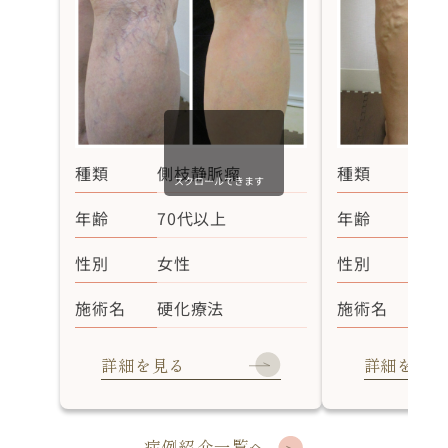
種類
側枝静脈瘤
種類
伏
スクロールできます
年齢
70代以上
年齢
40
性別
女性
性別
男
施術名
硬化療法
施術名
血
詳細を見る
詳細を見る
症例紹介一覧へ